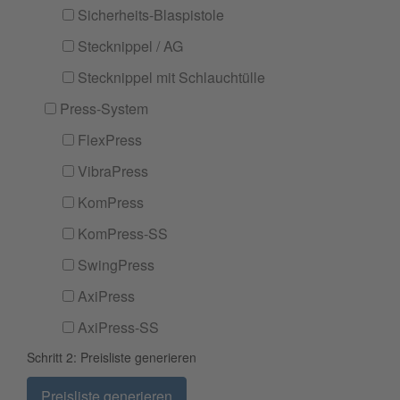
Sicherheits-Blaspistole
Stecknippel / AG
Stecknippel mit Schlauchtülle
Press-System
FlexPress
VibraPress
KomPress
KomPress-SS
SwingPress
AxiPress
AxiPress-SS
Schritt 2: Preisliste generieren