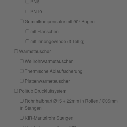
PN6
PN10
Gummikompensator mit 90° Bogen
mit Flanschen
mit Innengewinde (3-Teilig)
Wärmetauscher
Wellrohrwärmetauscher
Thermische Ablaufsicherung
Plattenwärmetauscher
Politub Druckluftsystem
Rohr halbhart Ø15 + 22mm in Rollen / Ø35mm
in Stangen
KIR-Mantelrohr Stangen