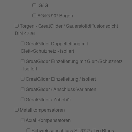
IG/IG
AG/IG 90° Bogen
Torgen - GreatGlider / Sauerstoffdiffusionsdicht
DIN 4726
GreatGlider Doppelleitung mit
Gleit-/Schutznetz - isoliert
GreatGlider Einzelleitung mit Gleit-/Schutznetz
- isoliert
GreatGlider Einzelleitung / isoliert
GreatGlider / Anschluss-Varianten
GreatGlider / Zubehör
Metallkompensatoren
Axial Kompensatoren
Schweissanschluss ST37-2 / Typ Blues