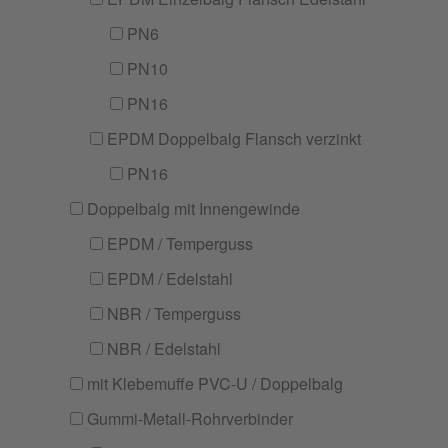
PN6
PN10
PN16
EPDM Doppelbalg Flansch verzinkt
PN16
Doppelbalg mit Innengewinde
EPDM / Temperguss
EPDM / Edelstahl
NBR / Temperguss
NBR / Edelstahl
mit Klebemuffe PVC-U / Doppelbalg
Gummi-Metall-Rohrverbinder