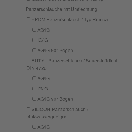
Panzerschläuche mit Umflechtung
EPDM Panzerschlauch / Typ Rumba
AG/IG
IG/IG
AG/IG 90° Bogen
BUTYL Panzerschlauch / Sauerstoffdicht
DIN 4726
AG/IG
IG/IG
AG/IG 90° Bogen
SILICON-Panzerschlauch /
trinkwassergeeignet
AG/IG