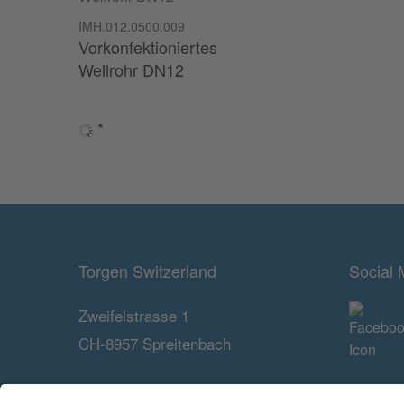
IMH.012.0500.009
Vorkonfektioniertes
Wellrohr DN12
*
Torgen Switzerland
Social 
Zweifelstrasse 1
CH-8957 Spreitenbach
info@torgen.ch